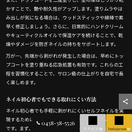
かすことで、艶や耐久性がアップします。塗りムラやは
み出しが気になる場合は、ウッドスティックや綿棒で素
早く修正しましょう。さらに、日常的にハンドクリーム
やキューティクルオイルで保湿ケアを続けることで、乾
燥やダメージを防ぎネイルの持ちをサポートします。
万が一、先端から剥がれが発生した場合は、早めにトッ
プコートを塗り重ねる応急処置も有効です。これらの工
程を習慣化することで、サロン級の仕上がりを自宅で長
く楽しめます。
ネイル初心者でもできる取れにくい方法
ネイル初心者でも手軽に剥がれにくいセルフネイルを実
現するためには、基本のポイントを押さえることが重要
0438-38-5526
です。まず、カラーを塗る前にベースコートを必ず使用
アクセス
Instagram