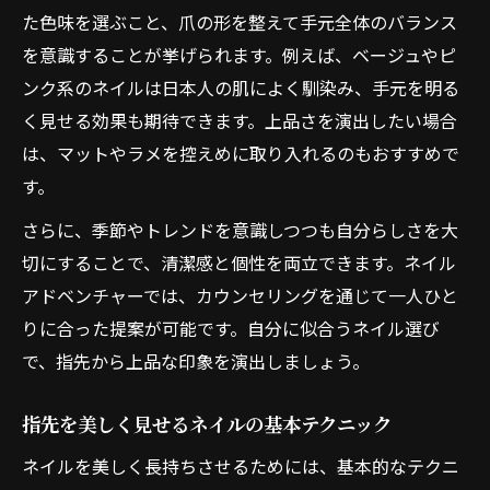
日常でできるネイルの長持ちケア方法
た色味を選ぶこと、爪の形を整えて手元全体のバランス
トップコート活用でネイルの美しさをキー
を意識することが挙げられます。例えば、ベージュやピ
プ
ンク系のネイルは日本人の肌によく馴染み、手元を明る
家事と両立するためのネイル耐久対策
く見せる効果も期待できます。上品さを演出したい場合
男ウケ重視のシンプルネイル実例集
は、マットやラメを控えめに取り入れるのもおすすめで
シンプルネイルで好印象を与える秘訣
す。
男ウケネイルに最適な色味とデザイン
さらに、季節やトレンドを意識しつつも自分らしさを大
清潔感重視のネイルで好感度アップ
切にすることで、清潔感と個性を両立できます。ネイル
アドベンチャーでは、カウンセリングを通じて一人ひと
指先を引き立てるさりげないアートの工夫
りに合った提案が可能です。自分に似合うネイル選び
ナチュラルなツヤ感で魅力を演出する方法
で、指先から上品な印象を演出しましょう。
セルフ派必見ネイルが取れにくい方法
セルフネイルを長持ちさせるコツと裏技
指先を美しく見せるネイルの基本テクニック
ネイル初心者でもできる取れにくい方法
ネイルを美しく長持ちさせるためには、基本的なテクニ
日常生活で剥がれにくいネイルの工夫