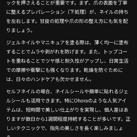
ックを押さえることが重要です。まず、爪の表面を丁寧
ネイルシールを活用した持ちアップの方法
に整えるプレパレーション（下処理）が、ネイルの持ち
簡単にできるセルフネイルの耐久対策
を左右します。甘皮の処理や爪の形の整え方にも気を配
旬デザインを楽しむネイルアドベンチャー流
りましょう。
今注目のトレンドネイルデザイン紹介
ジェルネイルやマニキュアを塗る際は、薄く均一に塗布
ネイルアドベンチャー流の旬カラー活用術
することでムラや剥がれを防げます。また、トップコー
季節感を楽しめるネイルの選び方
トを重ねることでツヤ感と耐久性がアップし、日常生活
での摩擦や衝撃にも強くなります。乾燥を防ぐために
流行デザインで指先に個性をプラス
は、日々のハンドケアも欠かせません。
ネイルで季節ごとのおしゃれを満喫
セルフネイルの場合、ネイルシールや簡単に貼れるジェ
ルシールも活用できます。特にOhoraのような人気アイ
テムは、短時間で美しい仕上がりを実現し、個人差はあ
りますが数日から1週間程度持続することが多いです。正
しいテクニックで、指先の美しさを長く楽しみましょ