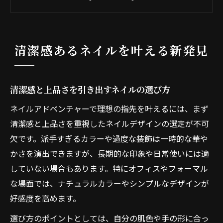
ネイルで印象アップを叶える清潔感の秘訣
男ウケも意識した清楚なネイルデザイン提
案
清潔感あるネイルを叶える新発見
ナチュラルネイルで魅せる洗練された指先
ナチュラル派が注目するネイルの工夫
自然なネイルカラーの選び方とコツ
清潔感と上品さを引き出すネイルの選び方
ナチュラルネイルで清潔感を演出する技
ネイルアドベンチャーで理想の指先を叶えるには、まず
控えめだけど華やかなネイルの工夫
清潔感と上品さを重視したネイルデザインの選定が不可
欠です。派手すぎるカラーや過度な装飾は一時的な華や
爪の形と長さで叶えるナチュラル美
かさを演出できますが、長期的な印象や日常使いには適
セルフネイルでも上品に仕上げる方法
していない場合もあります。特にオフィスやフォーマル
指先を美しく長持ちさせる秘訣
な場面では、ナチュラルカラーやシンプルなデザインが
ネイルを長持ちさせる下準備のポイント
好感度を高めます。
持ちの良いネイルデザインの選び方
選び方のポイントとしては、自分の肌色や手の形に合っ