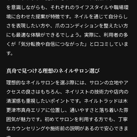
トレンドと個性が光るネイルの選び方
を意識しながらも、それぞれのライフスタイルや職場環
ネイルにこだわる方へ真舟で選ぶ理由
境に合わせた提案が特徴です。ネイルを通じて自分らし
経験豊富なネイリストが揃う真舟の強み
さを表現したい方や、爪のコンディションを整えたい方
にも最適な体験ができるでしょう。実際に、利用者の多
ネイルの持ちと仕上がりに差が出る理由
くが「気分転換や自信につながった」と口コミしていま
真舟で満足度の高いネイルが叶う秘密
す。
ネイル施術の丁寧さが支持されるポイント
口コミで高評価の真舟ネイルサロン事情
真舟で見つける理想のネイルサロン選び
理想のネイルを見つけるための真舟ガイド
理想的なネイルサロンを選ぶ際には、サロンの立地やア
ネイルデザイン相談の流れとポイント
クセスの良さはもちろん、ネイリストの技術力や店内の
真舟で叶える理想的なネイル予約方法
清潔感も重視したいポイントです。ネイルトラッドは木
サロン選びで失敗しないチェックリスト
更津市真舟エリアに位置し、通いやすさと落ち着いた雰
ネイルのカウンセリングで大切なこと
囲気が魅力です。初めてサロンを利用する方でも、丁寧
なカウンセリングや施術前の説明があるので安心できま
真舟で自分に合うネイルを探すコツ