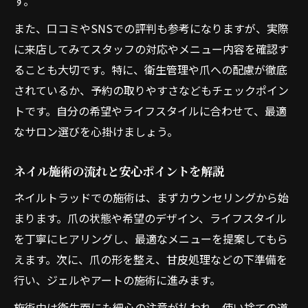
す。
ネイルで輝く毎日を真舟から始めてみよう
ネイルがもたらす前向きな気持ちの変化
また、口コミやSNSでの評判も参考になりますが、実際
に来店してみてスタッフの対応やメニュー内容を確認す
真舟で見つかる毎日を彩るネイル提案
ることも大切です。特に、衛生管理や爪への配慮が徹底
日常に取り入れやすいネイルの楽しみ方
されているか、予約の取りやすさなどもチェックポイン
ネイルで自己肯定感を高めるコツ
トです。自分の希望やライフスタイルに合わせて、最適
真舟で始めるセルフケア習慣とネイル
なサロン選びを心掛けましょう。
ネイル施術の流れと安心ポイントを解説
ネイルトラッドでの施術は、まずカウンセリングから始
まります。爪の状態や希望のデザイン、ライフスタイル
を丁寧にヒアリングし、最適なメニューを提案してもら
えます。次に、爪の形を整え、甘皮処理などの下準備を
行い、ジェルやアートの施術に進みます。
施術中は衛生面にも細心の注意が払われ、使い捨ての道