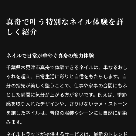
さ
ネイルが初めてでも安心のサポート体制
真舟で叶う特別なネイル体験を詳
自分らしいネイルを楽しむ真舟の魅力
しく紹介
ネイルで自分らしさを表現するコツ
真舟で人気のデザインとトレンド解説
ネイルで日常が華やぐ真舟の魅力体験
ネイルアートで差をつける真舟の提案
千葉県木更津市真舟で体験できるネイルは、単なるおし
自分に似合うネイル選びのポイント
ゃれを超え、日常生活に彩りと自信をもたらします。自
真舟のネイリストが提案する旬のデザイン
分の指先が美しく整うことで、仕事や家事の合間にもふ
最旬デザインに出会える真舟ネイル案内
とした瞬間に気分が上がる方が多いです。例えば、季節
毎月更新されるネイルの最新デザイン
感を取り入れたデザインや、さりげないラメ・ストーン
季節ごとのネイルトレンドを真舟で体験
を施したネイルは、普段の服装やシーンにも自然に馴染
ネイルで楽しむ旬のカラーとアート特集
みます。
真舟で叶うオリジナルネイルの魅力
ネイルトラッドが提供するサービスは、最新のトレンド