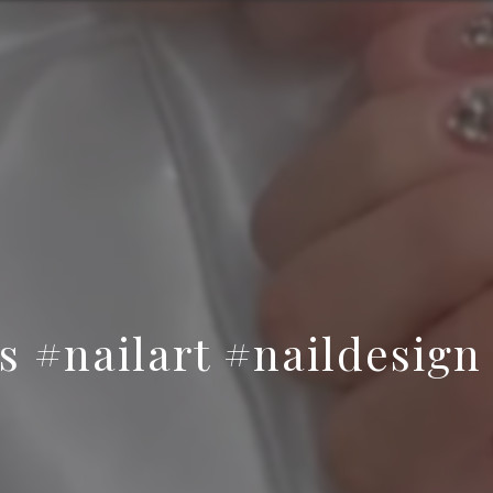
s #nailart #naildesign