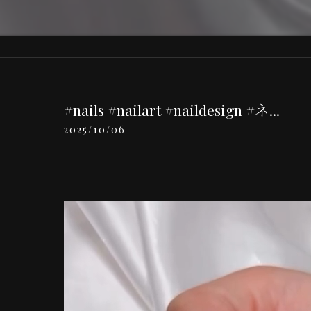
#nails #nailart #naildesign #ネ...
2025/10/06