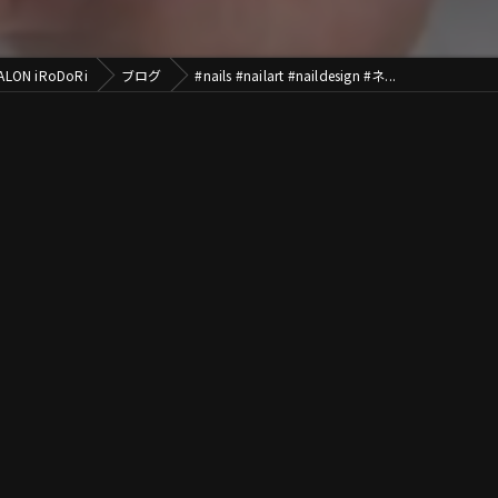
N iRoDoRi
ブログ
#nails #nailart #naildesign #ネ...