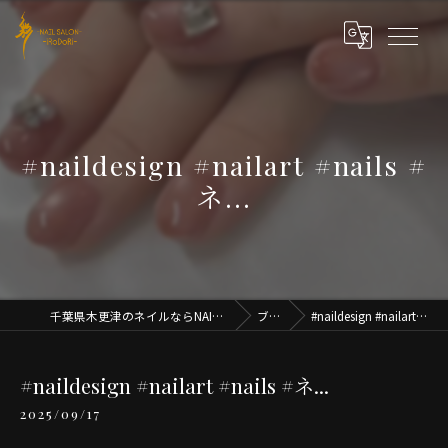
#naildesign #nailart #nails #
ネ...
千葉県木更津のネイルならNAIL SALON iRoDoRi
ブログ
#naildesign #nailart #nails #ネ...
#naildesign #nailart #nails #ネ...
2025/09/17