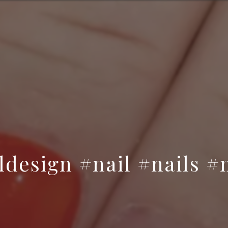
ldesign #nail #nails #na