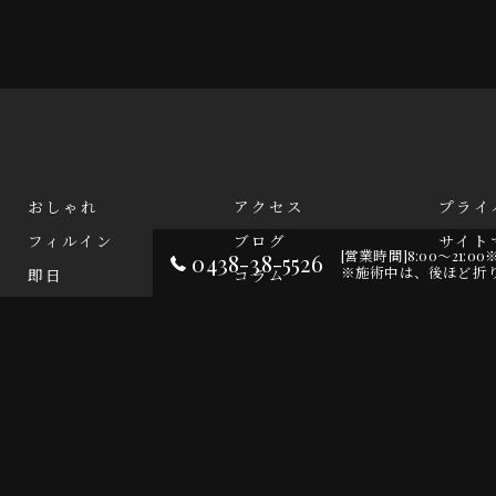
おしゃれ
アクセス
プライ
フィルイン
ブログ
サイト
[営業時間]8:00～2
0438-38-5526
※施術中は、後ほど折
即日
コラム
安い
お問い合わせ
© 2026 千葉県木更津のネイルならNAIL SALON iRoDoRi ALL RIGHTS RESERVED