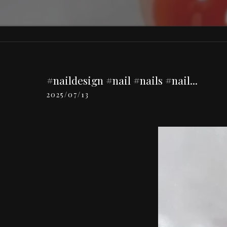
#naildesign #nail #nails #nail...
2025/07/13