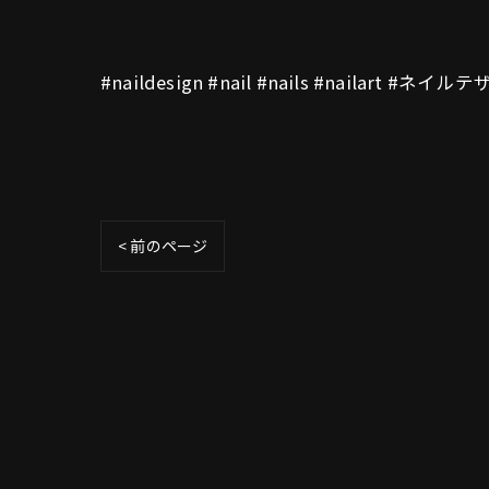
#naildesign #nail #nails #nailart 
< 前のページ