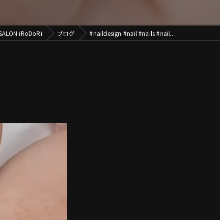
ON iRoDoRi
ブログ
#naildesign #nail #nails #nail...