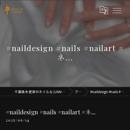
#naildesign #nails #nailart #
ネ...
千葉県木更津のネイルならNAIL SALON iRoDoRi
ブログ
#naildesign #nails #nailart #ネ...
#naildesign #nails #nailart #ネ...
2025/06/14