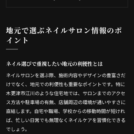
生活圏で選ぶネイルサロンの探し方
ネイル店選びで後悔しないための注意点
通いやすさ重視で探すネイルの魅力発見
地元で選ぶネイルサロン情報のポ
ネイルの通いやすさが日常に与える影響
イント
ネイルサロンのアクセス性で暮らしが変わ
る
ネイル選びで重視したい地元の利便性とは
忙しい人でも通いやすいネイルの選び方
ネイルサロンを選ぶ際、施術内容やデザインの豊富さだ
ネイルと生活動線を両立できるサロン条件
けでなく、地元での利便性も重要なポイントです。特に
予約しやすいネイルサロンの特徴を知る
木更津市江川のような住宅地では、サロンまでのアクセ
ネイルビクトリー利用前に知りたい情報整理
ス方法や駐車場の有無、店舗周辺の環境が通いやすさに
ネイル予約前に知るべき所在地のポイント
直結します。自宅や職場、学校からの移動時間が短けれ
ネイルビクトリーの利用前チェックリスト
ば、忙しい日常でも無理なくネイルケアを習慣化できる
初めてのネイル利用で気をつけたい点
でしょう。