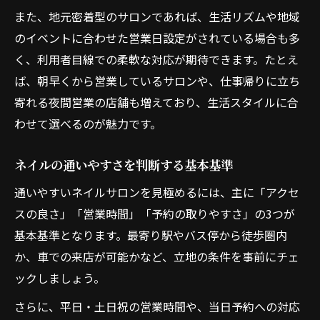
ネイルビクトリーのアクセス情報まとめ
また、地元密着型のサロンであれば、生活リズムや地域
店舗の詳細情報がネイル選びを左右する理
のイベントに合わせた営業日設定がされている場合も多
由
く、利用者目線での柔軟な対応が期待できます。たとえ
生活動線に合うネイル選びの秘訣を解説
ば、朝早くから営業しているサロンや、仕事帰りに立ち
ネイルと生活動線を意識した選び方のコツ
寄れる夜間営業の店舗も増えており、生活スタイルに合
わせて選べるのが魅力です。
日常生活に馴染むネイルサロンの選別法
無理なく通えるネイルサロンの探し方
ネイルの通いやすさを判断する基本基準
生活リズムに合うネイル利用のポイント
通いやすいネイルサロンを見極めるには、主に「アクセ
動線を考えたネイル選びで快適な毎日へ
スの良さ」「営業時間」「予約の取りやすさ」の3つが
予約前に押さえるべきアクセスと営業時間
基本基準となります。最寄り駅やバス停から徒歩圏内
ネイルサロンのアクセス情報を徹底解説
か、車での来店が可能かなど、立地の条件を事前にチェ
ネイルの営業時間帯が選択に与える影響
ックしましょう。
予約前に確認したいネイルサロンの立地
さらに、平日・土日祝の営業時間や、当日予約への対応
ネイル利用時に便利なアクセス方法まとめ