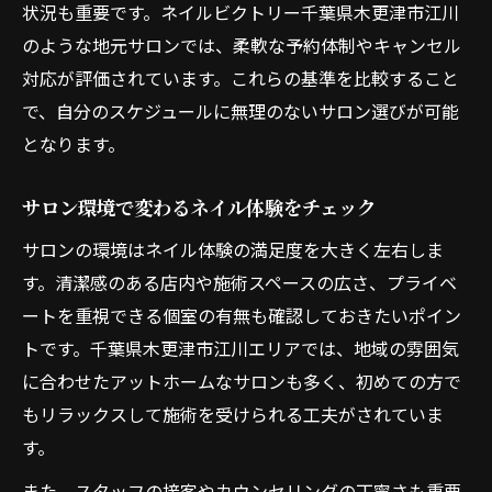
状況も重要です。ネイルビクトリー千葉県木更津市江川
営業時間とアクセスで選ぶネイルの安心感
のような地元サロンでは、柔軟な予約体制やキャンセル
自分に合うネイルサロンを見つける方法
対応が評価されています。これらの基準を比較すること
ネイル選びで自分らしさを叶えるコツ
で、自分のスケジュールに無理のないサロン選びが可能
となります。
理想のネイルサロンに出会うための比較軸
ネイルサロン選びに活かせるチェックポイ
サロン環境で変わるネイル体験をチェック
ント
サロンの環境はネイル体験の満足度を大きく左右しま
自分の生活に合うネイル選びの方法とは
す。清潔感のある店内や施術スペースの広さ、プライベ
ネイルサロンの雰囲気や施術内容の見極め
ートを重視できる個室の有無も確認しておきたいポイン
方
トです。千葉県木更津市江川エリアでは、地域の雰囲気
に合わせたアットホームなサロンも多く、初めての方で
もリラックスして施術を受けられる工夫がされていま
す。
また、スタッフの接客やカウンセリングの丁寧さも重要