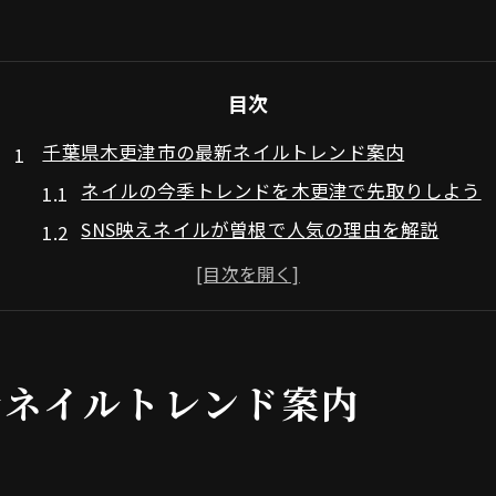
目次
千葉県木更津市の最新ネイルトレンド案内
ネイルの今季トレンドを木更津で先取りしよう
SNS映えネイルが曽根で人気の理由を解説
ネイルサロン選びで押さえるべき最新傾向
木更津で話題の韓国風ネイルデザイン特集
ネイル口コミから見る木更津の注目サロン特徴
韓国風やSNS映えするネイルを木更津で体験
新ネイルトレンド案内
ネイルで叶える韓国風デザイン体験の魅力
SNS映えネイルが曽根で注目される背景とは