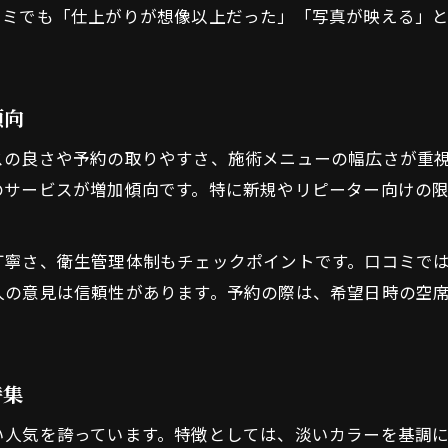
割引やキャンペーンで賢くネイルを楽しむ
コミでも「仕上がりが想像以上だった」「写真が映える」
口コミ評価から選ぶコスパネイルのコツ
当日予約も叶う木更津ネイル選びのコツ
傾向
ネイルの当日予約を成功させるポイント
木更津で急なネイル予約に対応する方法
スの良さや予約の取りやすさ、施術メニューの幅広さが重
空席確認を活用したネイルサロン選び術
のサービスが増加傾向です。特に新規やリピーター向けの
当日予約OKなネイルサロンの探し方
ネット予約を活用したスムーズな来店体験
丁寧さ、衛生管理体制もチェックポイントです。口コミで
曽根エリアで注目のコスパネイル術
人の意見は信頼性があります。予約の際は、希望日時の空
コスパ抜群ネイルサロンの賢い選び方
価格とデザインを両立するネイル術とは
特集
曽根で人気のコスパネイル実例を紹介
口コミから選ぶおすすめコスパネイル特集
い人気を誇っています。特徴としては、淡いカラーを基調