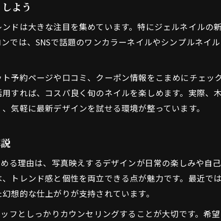
トレンドネイルデザインの選び方ポイント
りしよう
曽根でSNS人気のネイルを楽しむ実践法
レンドは大きな注目を集めています。特にジェルネイルの
口コミで評判のネイルサロン活用法を紹介
ンでは、SNSで話題のワンカラーネイルやシンプルネイ
旬のネイルデザインを賢く選ぶ方法
ネイル選びで失敗しない最新デザイン傾向
ット予約ページや口コミ、クーポン情報をこまめにチェッ
流行のネイルデザイン比較と選択ポイント
活用すれば、コスパ良く旬のネイルを楽しめます。実際、
サロン選びに役立つネイル口コミ活用術
く、気軽に最新デザインを試せる環境が整っています。
価格と仕上がりを重視したネイルの選び方
プロがすすめる最新ネイルデザインの見極め方
解説
リーズナブルにネイルを楽しみたい方必見
集める理由は、写真映えするデザインが日常の楽しみや自
お得なネイルクーポン活用術と注意点
は、トレンド感と個性を両立できる点が魅力です。最近で
リーズナブルなネイルサロンの見つけ方
た幻想的な仕上がりが支持されています。
コスパ重視のネイルデザイン選択ガイド
タッフとしっかりカウンセリングすることが大切です。希