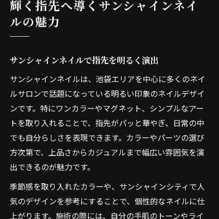
輝く指先へ導くサンシャインネイ
ネイルトレンドを押さえる選び方のコツ
ルの魅力
サンシャインネイルで旬のデザイン体験
トレンドネイルと自分らしさのバランス
サンシャインネイルで指先を明るく演出
ネイル用品やチップの活用ポイント紹介
サンシャインネイルは、池袋エリアを中心に多くのネイ
口コミから見るトレンドネイルの魅力
ルサロンで話題になっている明るい印象のネイルデザイ
サンシャインネイルで自分らしさを表現しよう
ンです。特にワンカラーやマグネット、シンプルなアー
ネイルデザインで個性を表現する方法
トを取り入れることで、指先がパッと華やぎ、日常の中
サンシャインネイルで叶える理想の手元
でも自分らしさを表現できます。カラーやパーツの選び
自分に似合うネイル選びのポイント解説
方次第で、上品さからカジュアルまで幅広い雰囲気を演
ネイルチップで手軽に楽しむアレンジ術
出できるのが魅力です。
口コミで人気の自分らしいデザイン提案
季節感を取り入れたカラーや、サンシャインシティで人
旬のデザイン選びに迷ったときのポイント
気のデザインを参考にすることで、個性的なネイルに仕
ネイル選びに迷わないポイント解説
上がります。施術の際には、自分の手肌のトーンやライ