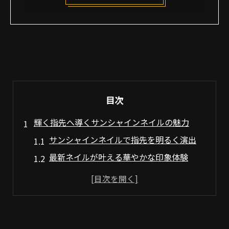
目次
輝く指先へ導くサンシャインネイルの魅力
サンシャインネイルで指先を明るく演出
最新ネイルが叶える華やかな印象体験
ネイルデザイン選びが毎日を彩る理由
口コミで話題のネイルの魅力と実例紹介
池袋発のネイルで自信が持てる手元に
最新トレンドネイルを楽しむための秘訣