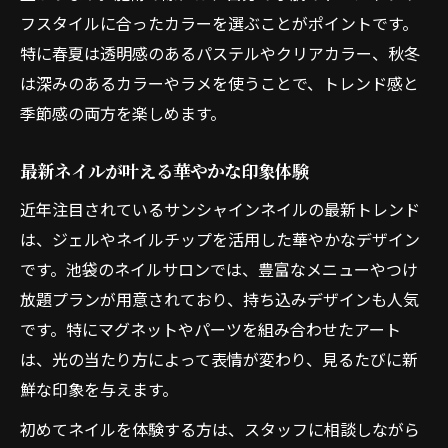
フスタイルに合ったカラーを選ぶことがポイントです。
サンシャインネイルで失敗しない選び方
特に春夏は透明感のあるパステルやクリアカラー、秋冬
口コミを活かしたデザイン選びのヒント
は深みのあるカラーやラメを使うことで、トレンド感と
ネイルサロン選びとデザイン相談のコツ
季節感の両方を楽しめます。
トレンドと自分らしさの両立アイデア
季節感あふれるネイルの魅力を知る
最新ネイルが叶える華やかな印象体験
季節感を活かしたネイルデザインの選び方
近年注目されているサンシャインネイルの最新トレンド
サンシャインネイルで季節の彩りを楽しむ
は、ジェルやネイルチップを活用した華やかなデザイン
ネイル用品で叶える旬のアレンジ術紹介
です。池袋のネイルサロンでは、豊富なメニューやつけ
口コミで好評な季節感ネイルの実例集
放題プランが用意されており、持ち込みデザインも人気
です。特にマグネットやパーツを組み合わせたアート
トレンドカラーを取り入れるポイント
は、光の当たり方によって表情が変わり、見るたびに新
アートからシンプルまで幅広いデザイン解説
鮮な印象を与えます。
ネイルアートとシンプルデザインの違い
初めてネイルを体験する方は、スタッフに相談しながら
サンシャインネイルで選べる多彩な表現